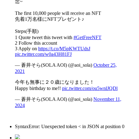
念~
The first 10,000 people will receive an NFT
先着1万名様にNFTプレゼント♪
Steps(手順)
1 Quote tweet this tweet with
#GetFreeNFT
2 Follow this account
3 Apply on
https://t.co/M5pKWTUdsJ
pic.twitter.com/w0a43H81FJ
— 蒼井そら(SOLA AOI) (@aoi_sola)
October 25,
2021
今年も無事に２０歳になりました！
Happy birthday to me!!
pic.twitter.com/ou5wnlJQDl
— 蒼井そら(SOLA AOI) (@aoi_sola)
November 11,
2024
SyntaxError: Unexpected token < in JSON at position 0