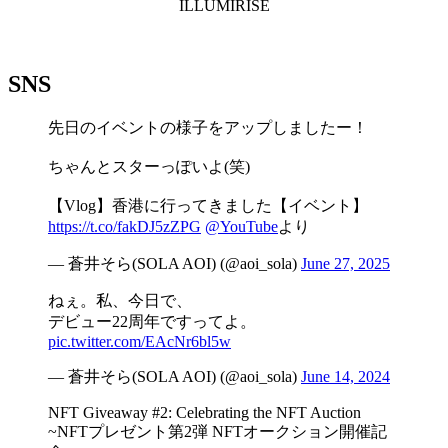
ILLUMIRISE
SNS
先日のイベントの様子をアップしましたー！
ちゃんとスターっぽいよ(笑)
【Vlog】香港に行ってきました【イベント】
https://t.co/fakDJ5zZPG
@YouTube
より
— 蒼井そら(SOLA AOI) (@aoi_sola)
June 27, 2025
ねぇ。私、今日で、
デビュー22周年ですってよ。
pic.twitter.com/EAcNr6bl5w
— 蒼井そら(SOLA AOI) (@aoi_sola)
June 14, 2024
NFT Giveaway #2: Celebrating the NFT Auction
~NFTプレゼント第2弾 NFTオークション開催記