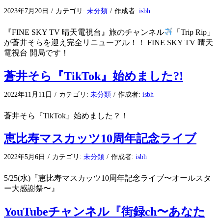
2023年7月20日
/
カテゴリ:
未分類
/
作成者:
isbh
『FINE SKY TV 晴天電視台』旅のチャンネル
「Trip Rip」
が蒼井そらを迎え完全リニューアル！！ FINE SKY TV 晴天
電視台 開局です！
蒼井そら『TikTok』始めました?!
2022年11月11日
/
カテゴリ:
未分類
/
作成者:
isbh
蒼井そら『TikTok』始めました？！
恵比寿マスカッツ10周年記念ライブ
2022年5月6日
/
カテゴリ:
未分類
/
作成者:
isbh
5/25(水)『恵比寿マスカッツ10周年記念ライブ〜オールスタ
ー大感謝祭〜』
YouTubeチャンネル『街録ch〜あなた