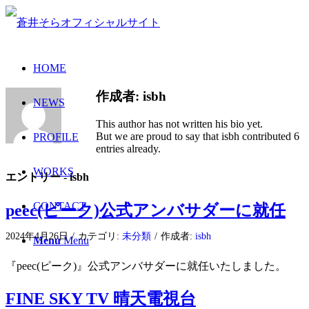
HOME
作成者:
isbh
NEWS
This author has not written his bio yet.
But we are proud to say that
isbh
contributed 6
PROFILE
entries already.
WORKS
エントリー - isbh
CONTACT
peec(ピーク)公式アンバサダーに就任
2024年4月26日
/
カテゴリ:
未分類
/
作成者:
isbh
Menu
Menu
『peec(ピーク)』公式アンバサダーに就任いたしました。
FINE SKY TV 晴天電視台