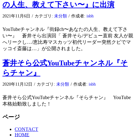
の人生、教えて下さい〜』に出演
2021年11月6日
/
カテゴリ:
未分類
/
作成者:
isbh
YouTubeチャンネル『街録ch〜あなたの人生、教えて下さ
い〜』 蒼井そら出演回「 蒼井そら/デビュー直前 友人が親
へリークし…/恵比寿マスカッツ初代リーダー突然クビでマ
ッコイ斎藤は…」が公開されました。
蒼井そら公式YouTubeチャンネル『そ
らチャン』
2020年11月12日
/
カテゴリ:
未分類
/
作成者:
isbh
蒼井そら公式YouTubeチャンネル『そらチャン』 YouTube
本格始動致しました！
ページ
CONTACT
HOME